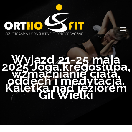
Wyjazd 21-25 maja
2025 Joga kręgosłupa,
wzmacnianie ciała,
oddech i medytacja.
Kaletka nad jeziorem
Gil Wielki