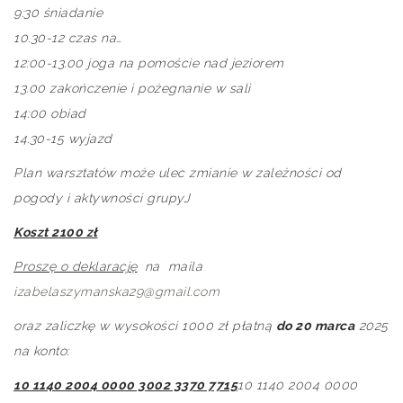
9:30 śniadanie
10.30-12 czas na…
12:00-13.00 joga na pomoście nad jeziorem
13.00 zakończenie i pożegnanie w sali
14:00
obiad
14.30-15 wyjazd
Plan warsztatów może ulec zmianie w zależności od
pogody i aktywności grupy
J
Koszt 2100 zł
Proszę o deklarację
na maila
izabelaszymanska29@gmail.com
oraz zaliczkę w wysokości 1000 zł płatną
do 20 marca
2025
na konto:
10 1140 2004 0000 3002 3370 7715
10 1140 2004 0000