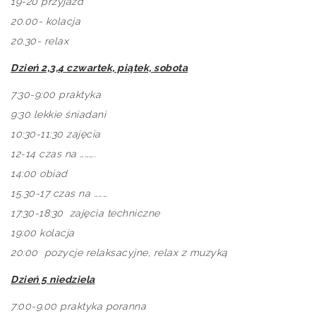
19-20 przyjazd
20.00- kolacja
20.30- relax
Dzień 2,3,4
czwartek, piątek, sobota
7:30-9:00 praktyka
9:30 lekkie śniadani
10:30-11:30
zajęcia
12-14 czas na ……….
14:00 obiad
15.30-17 czas na ………
17:30-18:30
zajęcia techniczne
19:00 kolacja
20:00 pozycje relaksacyjne, rel
ax
z muzyką
Dzień 5 niedziela
7:00-9.00 praktyka poranna