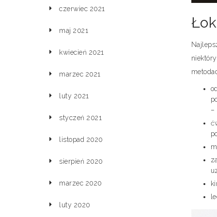
czerwiec 2021
Łok
maj 2021
Najleps
kwiecień 2021
niektór
metodac
marzec 2021
o
luty 2021
p
–
styczeń 2021
ć
po
listopad 2020
m
za
sierpień 2020
u
marzec 2020
ki
le
luty 2020