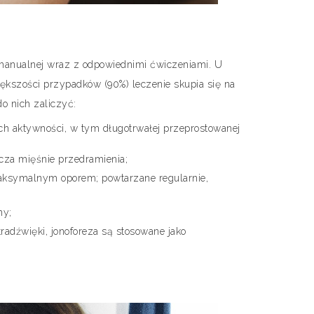
ii manualnej wraz z odpowiednimi ćwiczeniami. U
iększości przypadków (90%) leczenie skupia się na
o nich zaliczyć:
ch aktywności, w tym długotrwałej przeprostowanej
cza mięśnie przedramienia;
maksymalnym oporem; powtarzane regularnie,
ny;
tradźwięki, jonoforeza są stosowane jako