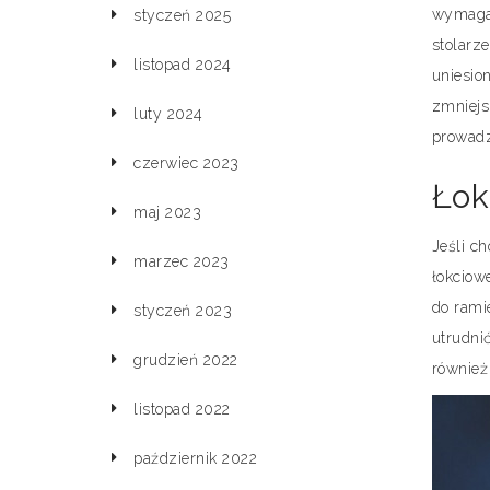
wymagaj
styczeń 2025
stolarz
listopad 2024
uniesio
zmniejs
luty 2024
prowadz
czerwiec 2023
Łok
maj 2023
Jeśli ch
marzec 2023
łokciow
do rami
styczeń 2023
utrudni
grudzień 2022
również
listopad 2022
październik 2022