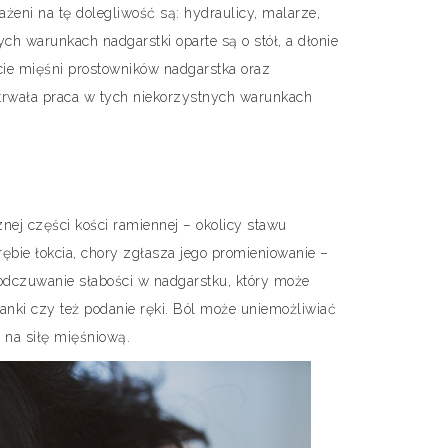
żeni na tę dolegliwość są: hydraulicy, malarze,
ch warunkach nadgarstki oparte są o stół, a dłonie
cie mięśni prostowników nadgarstka oraz
otrwała praca w tych niekorzystnych warunkach
znej części kości ramiennej – okolicy stawu
bie łokcia, chory zgłasza jego promieniowanie –
dczuwanie słabości w nadgarstku, który może
anki czy też podanie ręki. Ból może uniemożliwiać
na siłę mięśniową.