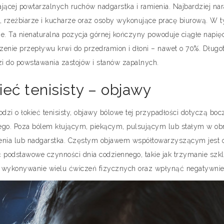
ącej powtarzalnych ruchów nadgarstka i ramienia. Najbardziej nara
e, rzeźbiarze i kucharze oraz osoby wykonujące pracę biurową. W ty
ne. Ta nienaturalna pozycja górnej kończyny powoduje ciągłe napię
zenie przepływu krwi do przedramion i dłoni – nawet o 70%. Dług
i do powstawania zastojów i stanów zapalnych.
ieć tenisisty – objawy
odzi o łokieć tenisisty, objawy bólowe tej przypadłości dotyczą boc
ego. Poza bólem kłującym, piekącym, pulsującym lub stałym w obrę
enia lub nadgarstka. Częstym objawem współtowarzyszącym jest o
ć podstawowe czynności dnia codziennego, takie jak trzymanie szkl
 wykonywanie wielu ćwiczeń fizycznych oraz wpłynąć negatywnie 