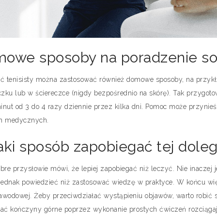
owe sposoby na poradzenie so
eć tenisisty można zastosować również domowe sposoby, na przykł
zku lub w ściereczce (nigdy bezpośrednio na skórę). Tak przygo
inut od 3 do 4 razy dziennie przez kilka dni. Pomoc może przynieść
ch medycznych.
aki sposób zapobiegać tej doleg
obre przysłowie mówi, że lepiej zapobiegać niż leczyć. Nie inaczej
 jednak powiedzieć niż zastosować wiedzę w praktyce. W końcu wi
awodowej. Żeby przeciwdziałać wystąpieniu objawów, warto robić 
iać kończyny górne poprzez wykonanie prostych ćwiczeń rozciąga