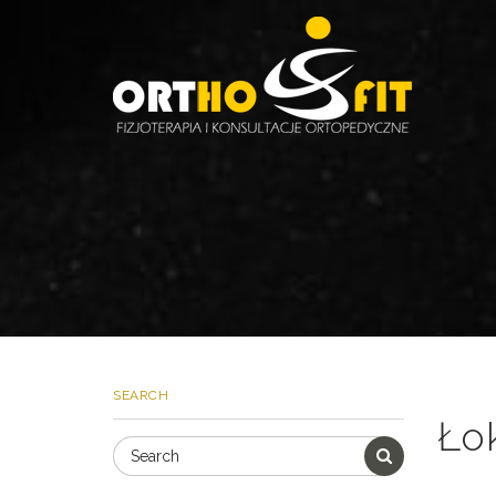
SEARCH
Łok