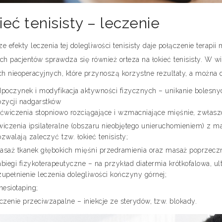
ieć tenisisty – leczenie
ze efekty leczenia tej dolegliwości tenisisty daje połączenie terap
ych pacjentów sprawdza się również orteza na łokieć tenisisty. W w
h nieoperacyjnych, które przynoszą korzystne rezultaty, a można d
dpoczynek i modyfikacja aktywności fizycznych – unikanie bolesny
ozycji nadgarstków
 ćwiczenia stopniowo rozciągające i wzmacniające mięśnie, zwłasz
wiczenia ipsilateralne (obszaru nieobjętego unieruchomieniem) z 
zwalają zaleczyć tzw. łokieć tenisisty;
asaż tkanek głębokich mięśni przedramienia oraz masaż poprzecz
biegi fizykoterapeutyczne – na przykład diatermia krótkofalowa, ul
zupełnienie leczenia dolegliwości kończyny górnej;
nesiotaping;
czenie przeciwzapalne – iniekcje ze sterydów, tzw. blokady.