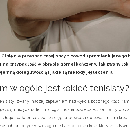
 Ci się nie przespać całej nocy z powodu promieniującego 
z na przypadłość w obrębie górnej kończyny, tak zwany łokie
yjemną dolegliwością i jakie są metody jej leczenia.
m w ogóle jest łokieć tenisisty?
tenisisty, zwany inaczej zapaleniem nadkłykcia bocznego kości ramie
jąc się medyczną terminologią można powiedzieć, że mamy do czyn
. Długotrwałe przeciążenie ścięgna prowadzi do powstania mikrour
Zespół ten dotyczy szczególnie tych pracowników, których aktywn