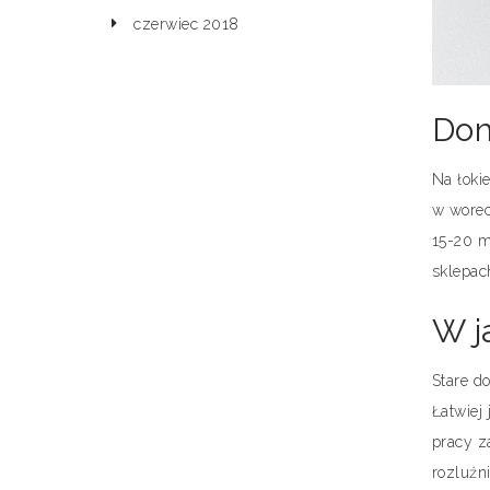
czerwiec 2018
Dom
Na łoki
w worec
15-20 m
sklepa
W j
Stare d
Łatwiej
pracy z
rozluźn