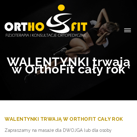
WALENTYNKI trwają
w OrthoFit cały rok
WALENTYNKI TRWAJĄ W ORTHOFIT CAŁY ROK
Zapraszamy na masaże dla DWOJGA lub dla osoby